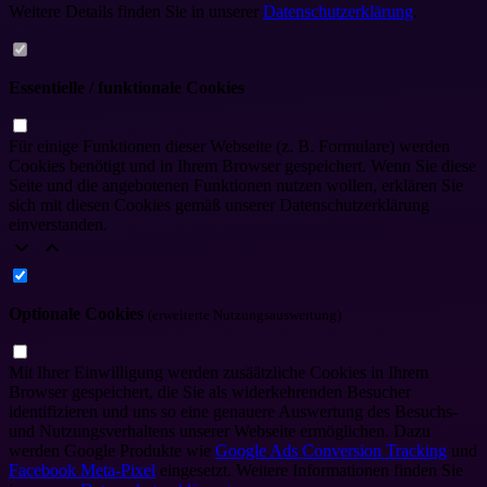
Weitere Details finden Sie in unserer
Datenschutzerklärung
.
Essentielle / funktionale Cookies
Für einige Funktionen dieser Webseite (z. B. Formulare) werden
Cookies benötigt und in Ihrem Browser gespeichert. Wenn Sie diese
Seite und die angebotenen Funktionen nutzen wollen, erklären Sie
sich mit diesen Cookies gemäß unserer Datenschutzerklärung
einverstanden.
Optionale Cookies
(erweiterte Nutzungsauswertung)
Mit Ihrer Einwilligung werden zusäätzliche Cookies in Ihrem
Browser gespeichert, die Sie als widerkehrenden Besucher
identifizieren und uns so eine genauere Auswertung des Besuchs-
und Nutzungsverhaltens unserer Webseite ermöglichen. Dazu
werden Google Produkte wie
Google Ads Conversion Tracking
und
Facebook Meta-Pixel
eingesetzt. Weitere Informationen finden Sie