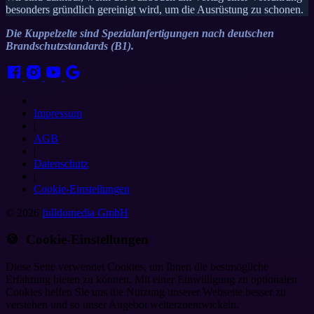
besonders gründlich gereinigt wird, um die Ausrüstung zu schonen.
Die Kuppelzelte sind Spezialanfertigungen nach deutschen
Brandschutzstandards (B1).
Impressum
|
AGB
|
Datenschutz
|
Cookie-Einstellungen
© 2026
fulldomedia GmbH
🍪 Cookie-Einstellungen
Diese Seite verwendet Cookies, um Ihnen die bestmögliche
Erfahrung bieten zu können. Mit einer Einwilligung zu optionalen
Cookies helfen Sie uns die Nutzung unserer Webseite besser zu
verstehen und so unser Angebot weiterzuentwickeln.