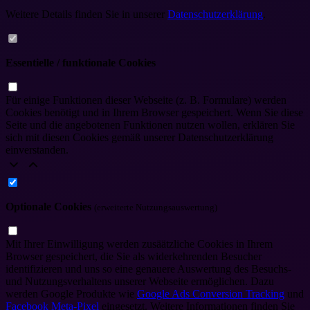
Weitere Details finden Sie in unserer
Datenschutzerklärung
.
Essentielle / funktionale Cookies
Für einige Funktionen dieser Webseite (z. B. Formulare) werden
Cookies benötigt und in Ihrem Browser gespeichert. Wenn Sie diese
Seite und die angebotenen Funktionen nutzen wollen, erklären Sie
sich mit diesen Cookies gemäß unserer Datenschutzerklärung
einverstanden.
Optionale Cookies
(erweiterte Nutzungsauswertung)
Mit Ihrer Einwilligung werden zusäätzliche Cookies in Ihrem
Browser gespeichert, die Sie als widerkehrenden Besucher
identifizieren und uns so eine genauere Auswertung des Besuchs-
und Nutzungsverhaltens unserer Webseite ermöglichen. Dazu
werden Google Produkte wie
Google Ads Conversion Tracking
und
Facebook Meta-Pixel
eingesetzt. Weitere Informationen finden Sie